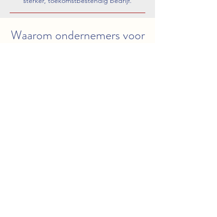
sterker, toekomstbestendig bedrijf.
Waarom ondernemers voor
Lighthouse kiezen
Ervaring
Jarenlange ervaring in het begeleiden
van bedrijven in acute en complexe
situaties.
Pragmatisch
Geen theorieën, maar praktische