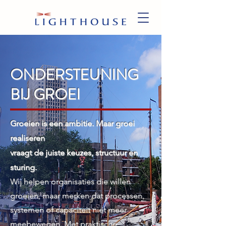
ONDERSTEUNING
BIJ GROEI
Groeien is een ambitie. Maar groei
realiseren
vraagt de juiste keuzes, structuur en
sturing.
Wij helpen organisaties die willen
groeien, maar merken dat processen,
systemen of capaciteit niet meer
meebewegen. Met praktische