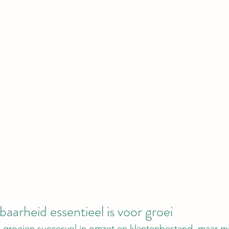
arheid essentieel is voor groei
groeien succesvol in omzet en klantenbestand, maar m