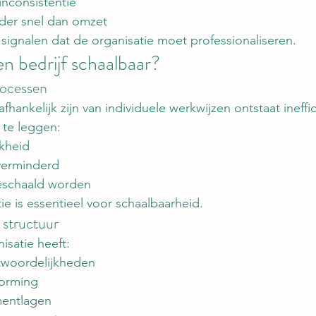
inconsistentie
nder snel dan omzet
e signalen dat de organisatie moet professionaliseren.
n bedrijf schaalbaar?
rocessen
ankelijk zijn van individuele werkwijzen ontstaat ineffic
 te leggen:
jkheid
verminderd
eschaald worden
ie is essentieel voor schaalbaarheid.
 structuur
isatie heeft:
ntwoordelijkheden
vorming
entlagen