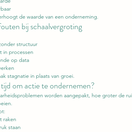
aarde
rbaar
verhoogt de waarde van een onderneming.
outen bij schaalvergroting
zonder structuur
at in processen
ende op data
 werken
aak stagnatie in plaats van groei.
 tijd om actie te ondernemen?
arheidsproblemen worden aangepakt, hoe groter de ru
oeien.
ot:
t raken
ruk staan