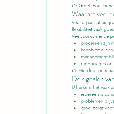
👉 Groei moet behee
Waarom veel bed
Veel organisaties gr
flexibiliteit vaak g
Veelvoorkomende p
processen zijn 
kennis zit alle
management blijf
rapportages ontb
👉 Hierdoor ontstaat
De signalen van
U herkent het vaak aa
iedereen is cons
problemen blij
groei zorgt voo