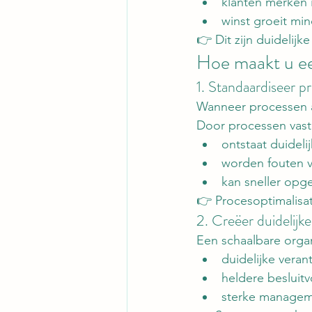
klanten merken 
winst groeit mi
👉 Dit zijn duidelijk
Hoe maakt u ee
1. Standaardiseer p
Wanneer processen afh
Door processen vast
ontstaat duideli
worden fouten 
kan sneller opg
👉 Procesoptimalisat
2. Creëer duidelijke
Een schaalbare organ
duidelijke vera
heldere besluit
sterke managem