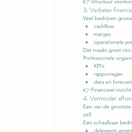
👉 Structuur voorkom
3. Verbeter financie
Veel bedrijven groe
cashflow
marges
operationele pre
Dat maakt groei risic
Professionele organis
KPI’s
rapportages
data en forecast
👉 Financieel inzich
4. Verminder afhan
Een van de grootste
zelf.
Een schaalbaar bedrij
delegeert veran