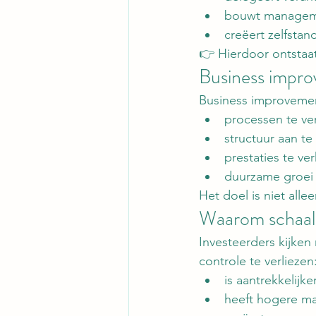
bouwt manageme
creëert zelfstan
👉 Hierdoor ontstaat
Business improv
Business improvemen
processen te ve
structuur aan t
prestaties te v
duurzame groei
Het doel is niet all
Waarom schaalba
Investeerders kijken
controle te verliezen
is aantrekkelijke
heeft hogere m