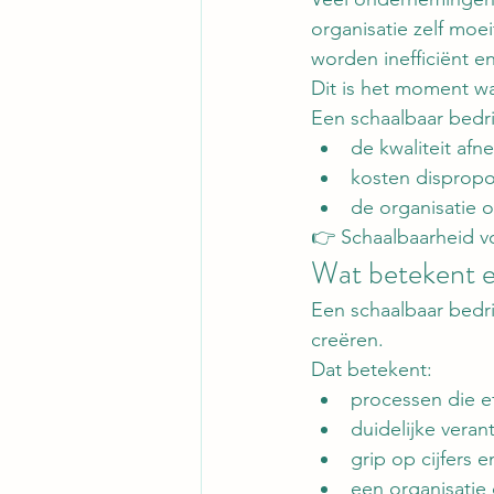
organisatie zelf moe
worden inefficiënt e
Dit is het moment wa
Een schaalbaar bedri
de kwaliteit afn
kosten dispropor
de organisatie 
👉 Schaalbaarheid v
Wat betekent e
Een schaalbaar bedri
creëren.
Dat betekent:
processen die ef
duidelijke vera
grip op cijfers e
een organisatie 