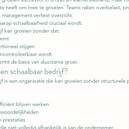
ite heeft om mee te groeien. Teams raken overbelast, p
n management verliest overzicht.
arop schaalbaarheid cruciaal wordt.
jf kan groeien zonder dat:
eemt
tioneel stijgen
oncontroleerbaar wordt
ormt de basis van duurzame groei.
en schaalbaar bedrijf?
jf is een organisatie die kan groeien zonder structurele
ficiënt blijven werken
ntwoordelijkheden
n prestaties
die niet volledig afhankelijk is van de ondernemer