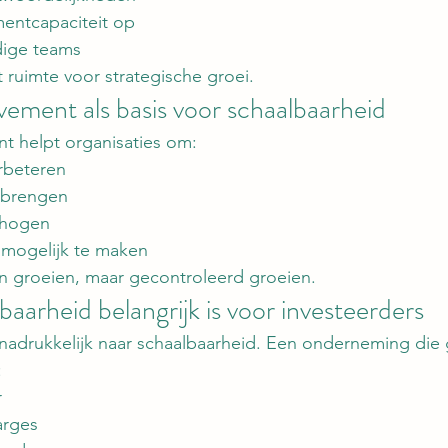
ntcapaciteit op
dige teams
 ruimte voor strategische groei.
ement als basis voor schaalbaarheid
t helpt organisaties om:
rbeteren
e brengen
erhogen
 mogelijk te maken
een groeien, maar gecontroleerd groeien.
arheid belangrijk is voor investeerders
 nadrukkelijk naar schaalbaarheid. Een onderneming die 
:
r
arges