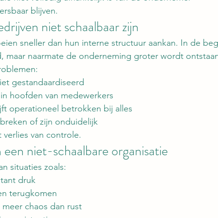
rsbaar blijven.
rijven niet schaalbaar zijn
oeien sneller dan hun interne structuur aankan. In de beg
oed, maar naarmate de onderneming groter wordt ontstaa
roblemen:
niet gestandaardiseerd
en in hoofden van medewerkers
t operationeel betrokken bij alles
reken of zijn onduidelijk
 verlies van controle.
 een niet-schaalbare organisatie
n situaties zoals:
tant druk
ven terugkomen
r meer chaos dan rust