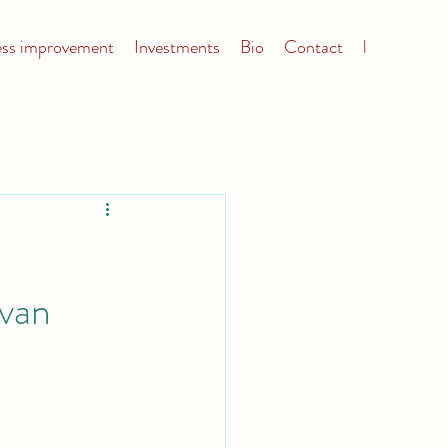
ess improvement
Investments
Bio
Contact
l
 van