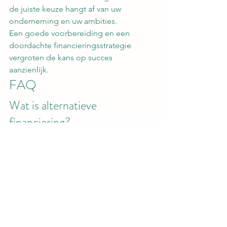
de juiste keuze hangt af van uw 
onderneming en uw ambities.
Een goede voorbereiding en een 
doordachte financieringsstrategie 
vergroten de kans op succes 
aanzienlijk.
FAQ
Wat is alternatieve 
financiering?
Alternatieve financiering omvat alle 
financieringsvormen buiten de 
traditionele banklening, zoals 
investeerders, crowdfunding, factoring, 
leasing en participatiemaatschappijen.
Wanneer kies ik voor 
alternatieve financiering?