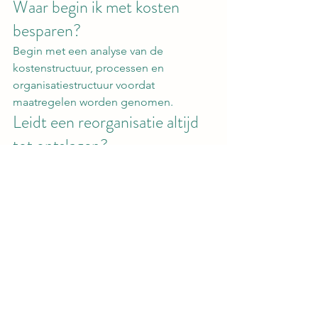
Waar begin ik met kosten 
besparen?
Begin met een analyse van de 
kostenstructuur, processen en 
organisatiestructuur voordat 
maatregelen worden genomen.
Leidt een reorganisatie altijd 
tot ontslagen?
Nee. Veel reorganisaties richten zich 
op procesverbetering, efficiëntie en 
organisatieontwikkeling zonder 
personeelsreductie.
Hoeveel kan een bedrijf 
besparen door een 
reorganisatie?
Dat verschilt per situatie. Vaak worden 