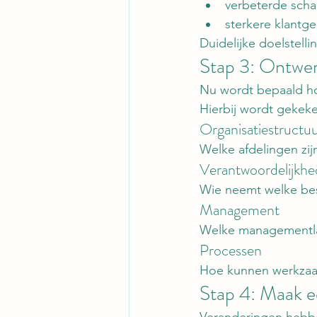
verbeterde scha
sterkere klantge
Duidelijke doelstel
Stap 3: Ontwer
Nu wordt bepaald ho
Hierbij wordt gekeke
Organisatiestructu
Welke afdelingen zij
Verantwoordelijkh
Wie neemt welke bes
Management
Welke managementla
Processen
Hoe kunnen werkzaam
Stap 4: Maak e
Veranderingen hebben