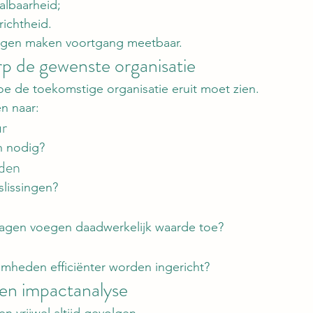
albaarheid;
richtheid.
lingen maken voortgang meetbaar.
p de gewenste organisatie
e de toekomstige organisatie eruit moet zien.
n naar:
ur
n nodig?
eden
lissingen?
gen voegen daadwerkelijk waarde toe?
heden efficiënter worden ingericht?
en impactanalyse
 vrijwel altijd gevolgen.