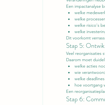
Een impactanalyse br
welke medewerk
welke processen
welke risico's b
welke investerin
Dit voorkomt verrass
Stap 5: Ontwikk
Veel reorganisaties 
Daarom moet duideli
welke acties nod
wie verantwoorde
welke deadlines
hoe voortgang 
Een reorganisatiepla
Stap 6: Commu