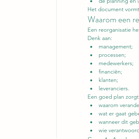
de planning en u
Het document vormt 
Waarom een reor
Een reorganisatie h
Denk aan:
management;
processen;
medewerkers;
financiën;
klanten;
leveranciers.
Een goed plan zorgt 
waarom verander
wat er gaat geb
wanneer dit geb
wie verantwoorde