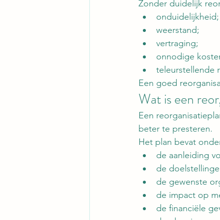
Zonder duidelijk reor
onduidelijkheid;
weerstand;
vertraging;
onnodige koste
teleurstellende 
Een goed reorganisa
Wat is een reor
Een reorganisatiepl
beter te presteren.
Het plan bevat onde
de aanleiding vo
de doelstellinge
de gewenste org
de impact op m
de financiële ge