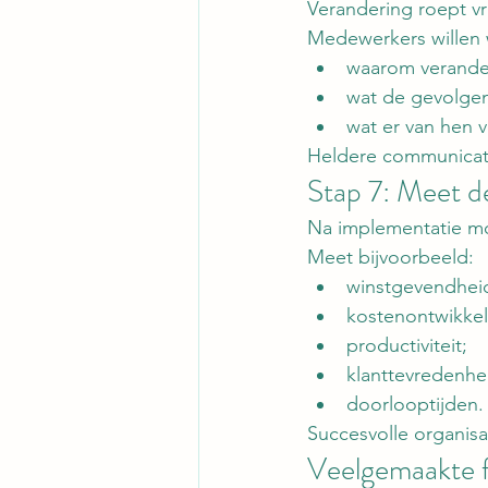
Verandering roept v
Medewerkers willen 
waarom verander
wat de gevolgen 
wat er van hen 
Heldere communicati
Stap 7: Meet d
Na implementatie moe
Meet bijvoorbeeld:
winstgevendhei
kostenontwikkel
productiviteit;
klanttevredenhe
doorlooptijden.
Succesvolle organisa
Veelgemaakte f