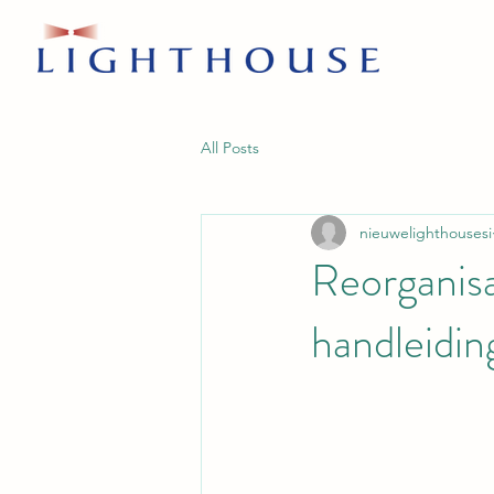
All Posts
nieuwelighthousesi
Reorganis
handleidi