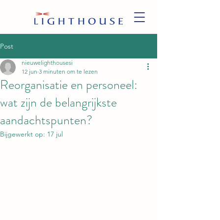
Post
nieuwelighthousesi
12 jun
3 minuten om te lezen
Reorganisatie en personeel:
wat zijn de belangrijkste
aandachtspunten?
Bijgewerkt op:
17 jul