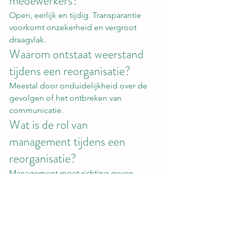
medewerkers?
Open, eerlijk en tijdig. Transparantie 
voorkomt onzekerheid en vergroot 
draagvlak.
Waarom ontstaat weerstand 
tijdens een reorganisatie?
Meestal door onduidelijkheid over de 
gevolgen of het ontbreken van 
communicatie.
Wat is de rol van 
management tijdens een 
reorganisatie?
Management moet richting geven, 
vertrouwen creëren en medewerkers 
begeleiden tijdens veranderingen.
Hoe vergroot ik het draagvlak 