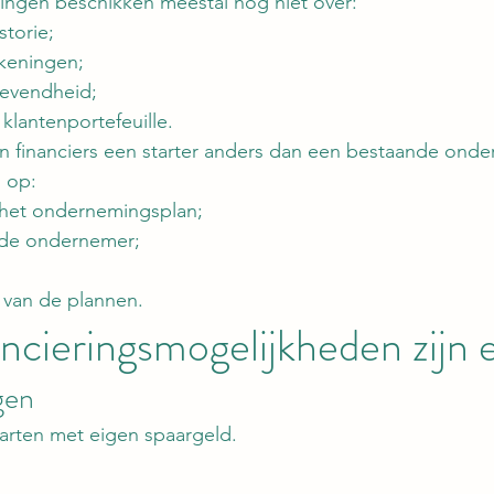
ngen beschikken meestal nog niet over:
storie;
keningen;
evendheid;
klantenportefeuille.
 financiers een starter anders dan een bestaande onde
l op:
n het ondernemingsplan;
 de ondernemer;
 van de plannen.
ncieringsmogelijkheden zijn 
gen
arten met eigen spaargeld.