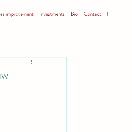
ess improvement
Investments
Bio
Contact
l
uw