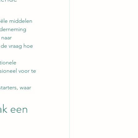
iële middelen 
nderneming 
 naar 
t de vraag hoe 
tionele 
sioneel voor te 
tarters, waar 
ak een 