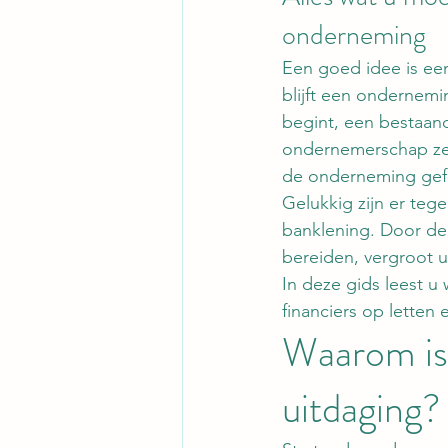
onderneming
Een goed idee is een
blijft een ondernemi
begint, een bestaan
ondernemerschap zet:
de onderneming gef
Gelukkig zijn er teg
banklening. Door de 
bereiden, vergroot u
In deze gids leest u
financiers op letten
Waarom is 
uitdaging?