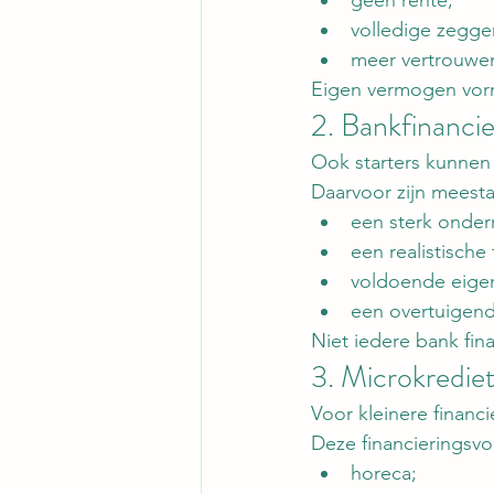
geen rente;
volledige zegge
meer vertrouwen 
Eigen vermogen vormt
2. Bankfinancie
Ook starters kunnen 
Daarvoor zijn meesta
een sterk onder
een realistische
voldoende eigen
een overtuigend
Niet iedere bank fin
3. Microkredie
Voor kleinere financ
Deze financieringsvo
horeca;