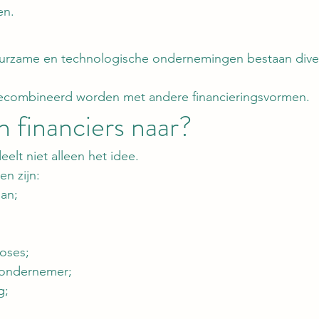
en.
uurzame en technologische ondernemingen bestaan dive
ecombineerd worden met andere financieringsvormen.
n financiers naar?
elt niet alleen het idee.
en zijn:
an;
noses;
 ondernemer;
g;