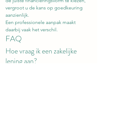
de juiste financieringsvorm te kiezen, 
vergroot u de kans op goedkeuring 
aanzienlijk.
Een professionele aanpak maakt 
daarbij vaak het verschil.
FAQ
Hoe vraag ik een zakelijke 
lening aan?
Door een financieringsaanvraag voor te 
bereiden met actuele cijfers, een 
ondernemingsplan, prognoses en een 
duidelijke investeringsbegroting.
Waar kijkt een bank naar?
Naar winstgevendheid, cashflow, 
solvabiliteit, management, strategie en 
de terugbetalingscapaciteit.
Hoe lang duurt een aanvraag?