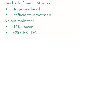
Een bedrijf met €5M omzet:
Hoge overhead
Inefficiënte processen
Na optimalisatie:
-18% kosten
+25% EBITDA
Betere marges
Veelgemaakte fouten
Blind kosten snijden
Geen inzicht in kosten
Te laat ingrijpen
Geen structurele aanpak
Conclusie
Kostenstructuur optimaliseren is een 
van de snelste manieren om:
Winstgevendheid te verhogen
Cashflow te verbeteren