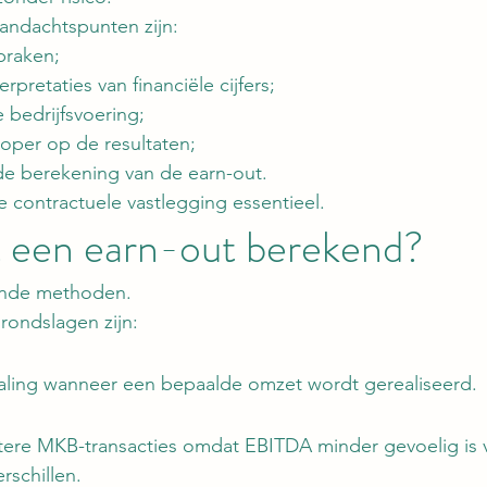
ndachtspunten zijn:
praken;
erpretaties van financiële cijfers;
e bedrijfsvoering;
koper op de resultaten;
 de berekening van de earn-out.
 contractuele vastlegging essentieel.
 een earn-out berekend?
lende methoden.
ondslagen zijn:
aling wanneer een bepaalde omzet wordt gerealiseerd.
otere MKB-transacties omdat EBITDA minder gevoelig is 
schillen.