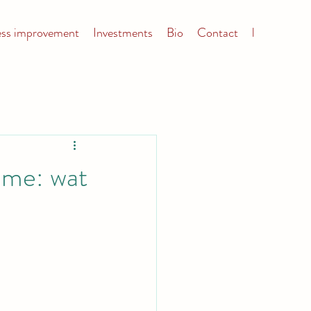
ess improvement
Investments
Bio
Contact
l
name: wat