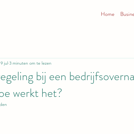
Home
Busin
9 jul
3 minuten om te lezen
egeling bij een bedrijfsover
hoe werkt het?
eden