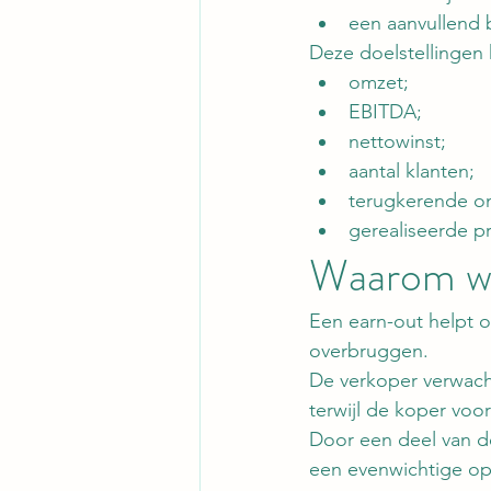
een aanvullend 
Deze doelstellingen
omzet;
EBITDA;
nettowinst;
aantal klanten;
terugkerende o
gerealiseerde p
Waarom wo
Een earn-out helpt o
overbruggen.
De verkoper verwac
terwijl de koper voor
Door een deel van de
een evenwichtige op