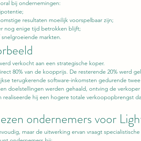
ooral bij ondernemingen:
ipotentie;
mstige resultaten moeilijk voorspelbaar zijn;
 nog enige tijd betrokken blijft;
f snelgroeiende markten.
orbeeld
werd verkocht aan een strategische koper.
irect 80% van de koopprijs. De resterende 20% werd ge
lijkse terugkerende software-inkomsten gedurende twee 
n doelstellingen werden gehaald, ontving de verkoper u
n realiseerde hij een hogere totale verkoopopbrengst da
ezen ondernemers voor Ligh
nvoudig, maar de uitwerking ervan vraagt specialistische
unt ondernemers bij: