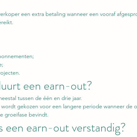
verkoper een extra betaling wanneer een vooraf afgespr
reikt.
bonnementen;
e;
rojecten.
duurt een earn-out?
eestal tussen de één en drie jaar.
n wordt gekozen voor een langere periode wanneer de 
ke groeifase bevindt.
 een earn-out verstandig?