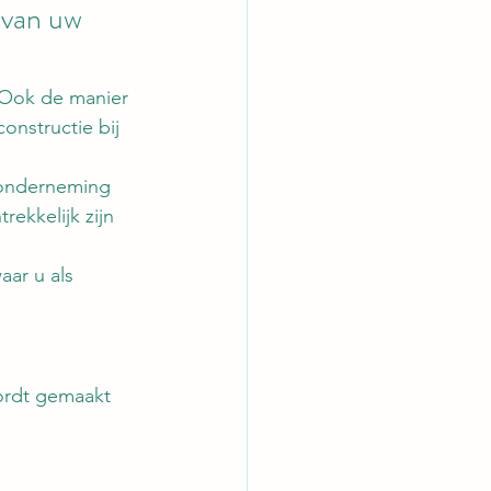
 van uw 
 Ook de manier 
onstructie bij 
 onderneming 
ekkelijk zijn 
aar u als 
wordt gemaakt 