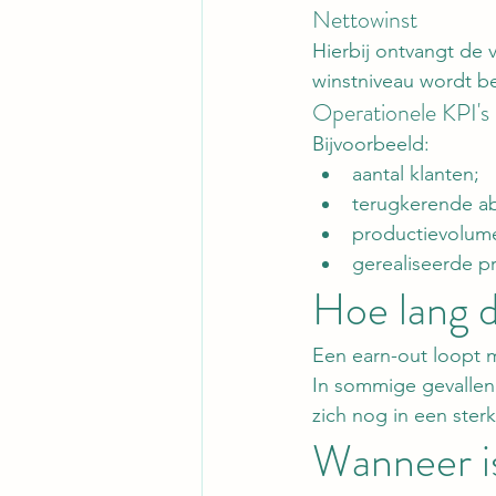
Nettowinst
Hierbij ontvangt de 
winstniveau wordt be
Operationele KPI's
Bijvoorbeeld:
aantal klanten;
terugkerende a
productievolum
gerealiseerde p
Hoe lang 
Een earn-out loopt m
In sommige gevalle
zich nog in een ster
Wanneer is