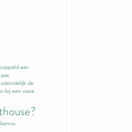
koppeld aan 
jaar.
iteindelijk de 
n bij een vaste 
thouse?
 kennis.