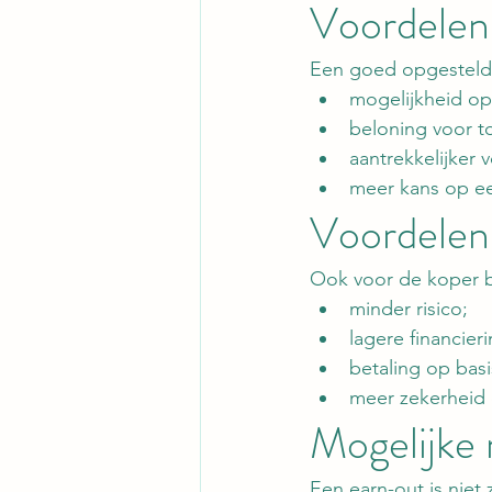
Voordelen
Een goed opgestelde
mogelijkheid op
beloning voor t
aantrekkelijker 
meer kans op ee
Voordelen
Ook voor de koper b
minder risico;
lagere financie
betaling op basi
meer zekerheid
Mogelijke r
Een earn-out is niet 