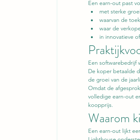
Een earn-out past v
met sterke groe
waarvan de toeko
waar de verkoper
in innovatieve o
Praktijkvo
Een softwarebedrijf 
De koper betaalde d
de groei van de jaar
Omdat de afgesproke
volledige earn-out e
koopprijs.
Waarom ki
Een earn-out lijkt ee
Lighthouse onderste