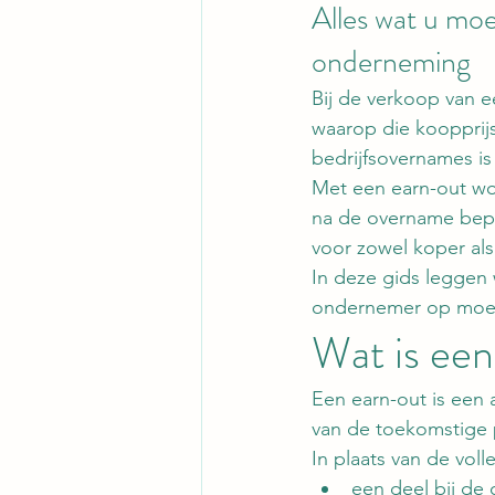
Alles wat u moe
onderneming
Bij de verkoop van e
waarop die koopprijs
bedrijfsovernames is
Met een earn-out wo
na de overname bepaa
voor zowel koper als
In deze gids leggen w
ondernemer op moet
Wat is ee
Een earn-out is een 
van de toekomstige 
In plaats van de voll
een deel bij de 