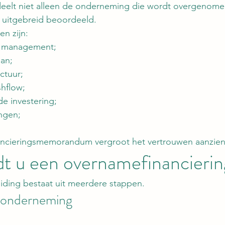
deelt niet alleen de onderneming die wordt overgenome
uitgebreid beoordeeld.
en zijn:
t management;
an;
uctuur;
hflow;
e investering;
ngen;
ancieringsmemorandum vergroot het vertrouwen aanzienl
t u een overnamefinancierin
ding bestaat uit meerdere stappen.
e onderneming