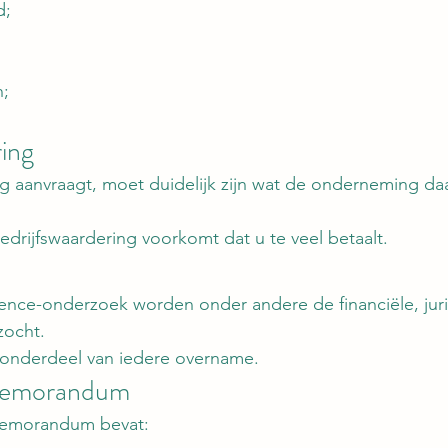
d;
n;
ring
ng aanvraagt, moet duidelijk zijn wat de onderneming da
edrijfswaardering voorkomt dat u te veel betaalt.
gence-onderzoek worden onder andere de financiële, jur
zocht.
l onderdeel van iedere overname.
smemorandum
memorandum bevat: