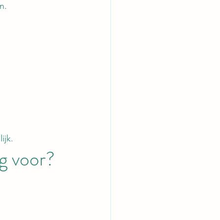
n.
ijk.
g voor?