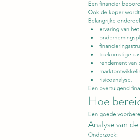
Een financier beoor
Ook de koper wordt 
Belangrijke onderdel
ervaring van he
ondernemingspl
financieringsstr
toekomstige cas
rendement van d
marktontwikkeli
risicoanalyse.
Een overtuigend fin
Hoe bereid
Een goede voorberei
Analyse van d
Onderzoek: