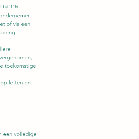
ername
n ondernemer 
t of via een 
iering 
iere 
 overgenomen, 
de toekomstige 
 op letten en 
 een volledige 