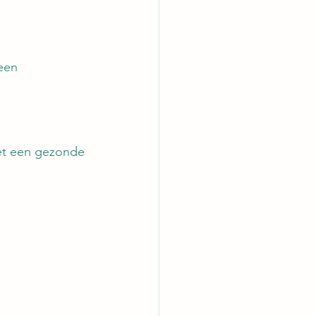
een 
et een gezonde 