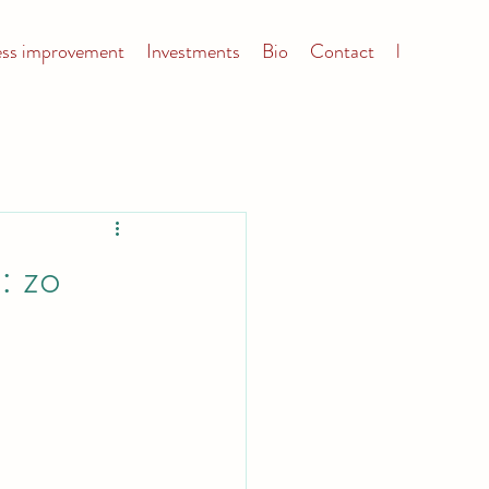
ess improvement
Investments
Bio
Contact
l
: zo