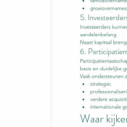
familieovername
groeiovernames
5. Investeerder
Investeerders kunnen
aandelenbelang.
Naast kapitaal breng
6. Participatie
Participatiemaatsch
basis en duidelijke 
Vaak ondersteunen zi
strategie;
professionaliser
verdere acquisit
internationale g
Waar kijke