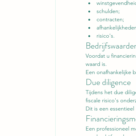
winstgevendhei
schulden;
contracten;
afhankelijkhede
risico's.
Bedrijfswaarde
Voordat u financieri
waard is.
Een onafhankelijke b
Due diligence
Tijdens het due dili
fiscale risico's onder
Dit is een essentiee
Financiering
Een professioneel 