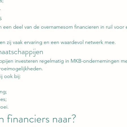
s;
.
s
 een deel van de overnamesom financieren in ruil voor 
en zij vaak ervaring en een waardevol netwerk mee.
maatschappijen
appijen investeren regelmatig in MKB-ondernemingen m
groeimogelijkheden.
j ook bij:
ing;
ies;
roei.
n financiers naar?