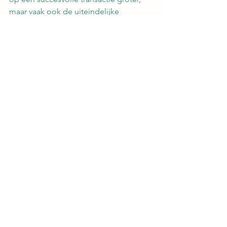
maar vaak ook de uiteindelijke 
verkoopopbrengst.
Een succesvolle bedrijfsovername 
begint daarom met de juiste 
voorbereiding én de juiste 
begeleiding.
FAQ
Wat doet een corporate 
finance adviseur?
Een corporate finance adviseur 
begeleidt ondernemers bij 
bedrijfswaarderingen, 
verkoopvoorbereiding, het vinden van 
kopers, onderhandelingen en het 
volledige overnameproces.
Wanneer schakel ik een 