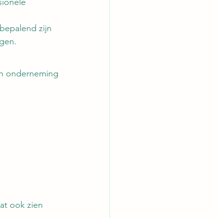
sionele 
 bepalend zijn 
gen.
en onderneming 
at ook zien 