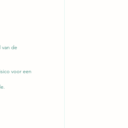
d van de 
isico voor een 
e.