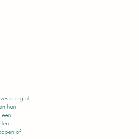
vestering of 
an hun 
 een 
alen.
tkopen of 