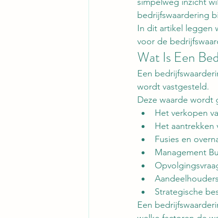
simpelweg inzicht wi
bedrijfswaardering bi
In dit artikel leggen
voor de bedrijfswaa
Wat Is Een Bed
Een bedrijfswaarder
wordt vastgesteld.
Deze waarde wordt ge
Het verkopen va
Het aantrekken 
Fusies en over
Management Bu
Opvolgingsvraa
Aandeelhouders
Strategische be
Een bedrijfswaarderin
welke factoren de w