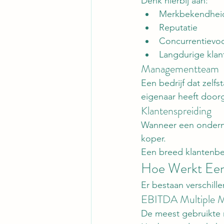
Denk hierbij aan:
Merkbekendhei
Reputatie
Concurrentievo
Langdurige klant
Managementteam
Een bedrijf dat zelf
eigenaar heeft door
Klantenspreiding
Wanneer een ondernem
koper.
Een breed klantenbe
Hoe Werkt Een 
Er bestaan verschil
EBITDA Multiple 
De meest gebruikte