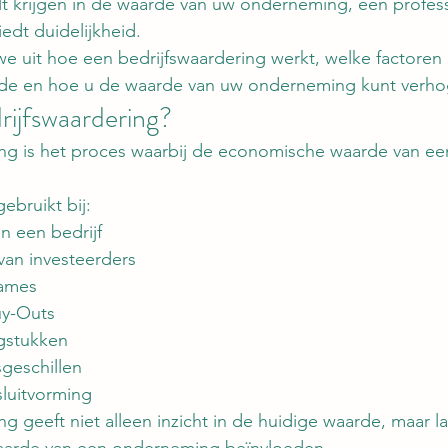
lt krijgen in de waarde van uw onderneming, een profes
edt duidelijkheid.
 we uit hoe een bedrijfswaardering werkt, welke factoren
rde en hoe u de waarde van uw onderneming kunt verho
rijfswaardering?
ing is het proces waarbij de economische waarde van e
bruikt bij:
n een bedrijf
van investeerders
names
y-Outs
gstukken
geschillen
sluitvorming
g geeft niet alleen inzicht in de huidige waarde, maar la
aarde van een onderneming beïnvloeden.