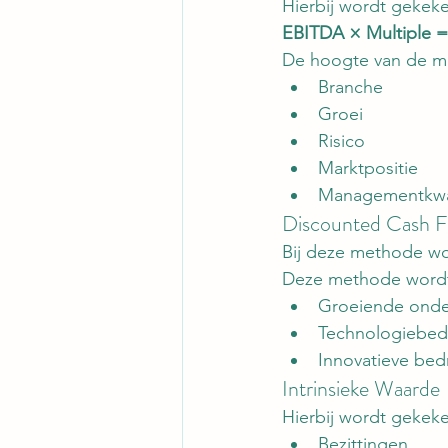
Hierbij wordt gekeke
EBITDA × Multiple 
De hoogte van de mul
Branche
Groei
Risico
Marktpositie
Managementkwal
Discounted Cash 
Bij deze methode wo
Deze methode wordt 
Groeiende ond
Technologiebedr
Innovatieve bedr
Intrinsieke Waarde
Hierbij wordt gekeke
Bezittingen