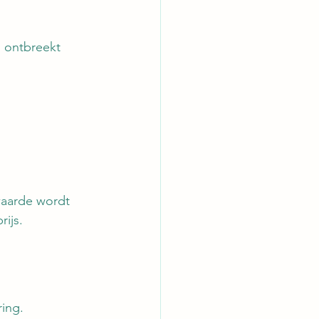
 ontbreekt 
waarde wordt 
ijs.
ing.