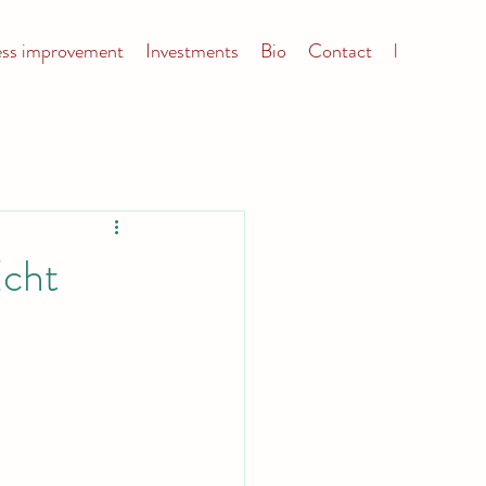
ess improvement
Investments
Bio
Contact
l
Echt