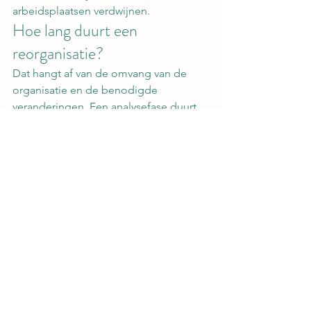
arbeidsplaatsen verdwijnen.
Hoe lang duurt een 
reorganisatie?
Dat hangt af van de omvang van de 
organisatie en de benodigde 
veranderingen. Een analysefase duurt 
vaak enkele weken, waarna 
implementatie volgt.
Wanneer moet een bedrijf 
reorganiseren?
Zodra duidelijk wordt dat de huidige 
organisatie niet langer optimaal 
presteert of onvoldoende aansluit op 
toekomstige ambities.
Heeft uw organisatie 