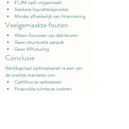
€1,2M cash vrijgemaakt
Sterkere liquiditeitspositie
Minder afhankelijk van financiering
Veelgemaakte fouten
Alleen focussen op debiteuren
Geen structurele aanpak
Geen KPI-sturing
Conclusie
Werkkapitaal optimaliseren is een van 
de snelste manieren om:
Cashflow te verbeteren
Financiële ruimte te creëren
Groei mogelijk te maken
👉 Zonder extra financiering.
Werkkapitaal verbeteren?
Wil je weten hoeveel cash er in jouw 
bedrijf vastzit?