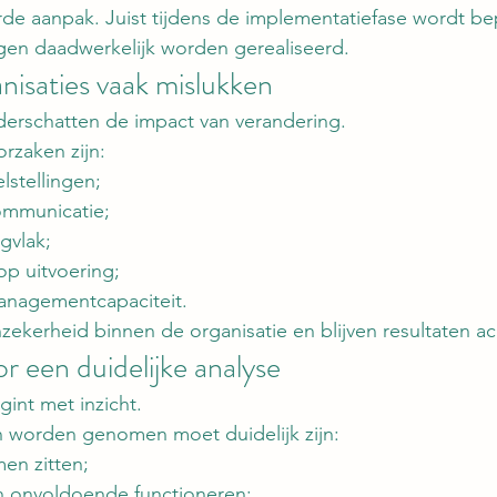
de aanpak. Juist tijdens de implementatiefase wordt be
en daadwerkelijk worden gerealiseerd.
isaties vaak mislukken
derschatten de impact van verandering.
zaken zijn:
lstellingen;
mmunicatie;
gvlak;
op uitvoering;
nagementcapaciteit.
zekerheid binnen de organisatie en blijven resultaten ac
or een duidelijke analyse
gint met inzicht.
 worden genomen moet duidelijk zijn:
en zitten;
n onvoldoende functioneren;