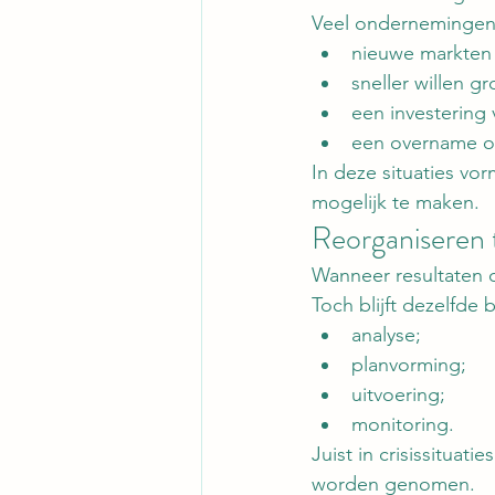
Veel ondernemingen r
nieuwe markten 
sneller willen gr
een investering
een overname o
In deze situaties vo
mogelijk te maken.
Reorganiseren t
Wanneer resultaten o
Toch blijft dezelfde 
analyse;
planvorming;
uitvoering;
monitoring.
Juist in crisissitua
worden genomen.