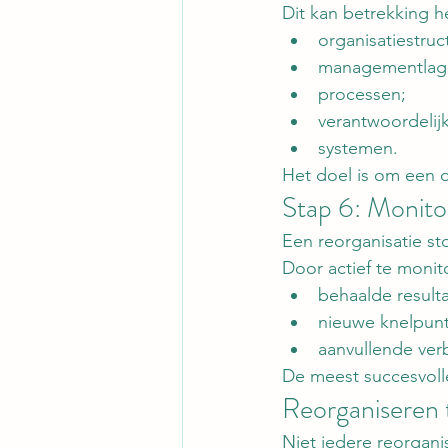
Dit kan betrekking 
organisatiestruc
managementlag
processen;
verantwoordelij
systemen.
Het doel is om een o
Stap 6: Monito
Een reorganisatie st
Door actief te monito
behaalde result
nieuwe knelpun
aanvullende ver
De meest succesvolle
Reorganiseren t
Niet iedere reorgani