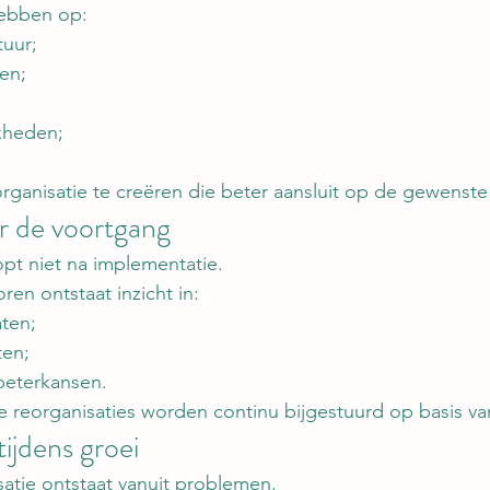
hebben op:
tuur;
en;
kheden;
rganisatie te creëren die beter aansluit op de gewenste 
r de voortgang
opt niet na implementatie.
ren ontstaat inzicht in:
aten;
ten;
beterkansen.
 reorganisaties worden continu bijgestuurd op basis van
ijdens groei
satie ontstaat vanuit problemen.