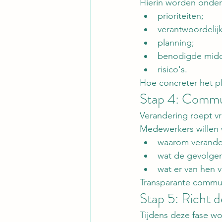
Hierin worden onder
prioriteiten;
verantwoordelij
planning;
benodigde midd
risico's.
Hoe concreter het pl
Stap 4: Commun
Verandering roept vri
Medewerkers willen 
waarom verander
wat de gevolgen 
wat er van hen 
Transparante commun
Stap 5: Richt d
Tijdens deze fase w