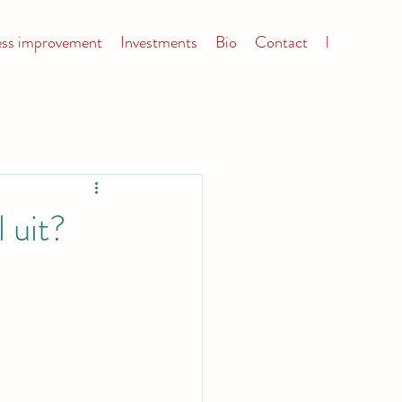
ess improvement
Investments
Bio
Contact
l
 uit?