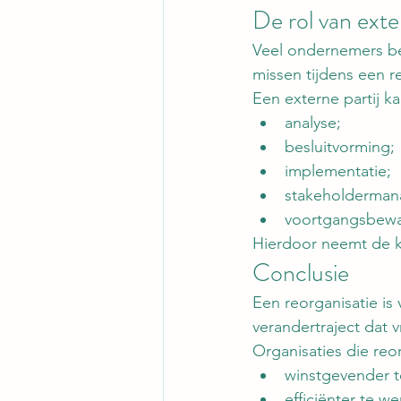
De rol van exte
Veel ondernemers be
missen tijdens een re
Een externe partij ka
analyse;
besluitvorming;
implementatie;
stakeholderman
voortgangsbewa
Hierdoor neemt de ka
Conclusie
Een reorganisatie is
verandertraject dat 
Organisaties die reo
winstgevender 
efficiënter te we