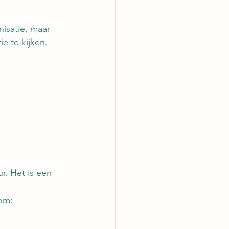
isatie, maar 
ie te kijken.
r. Het is een 
 om: