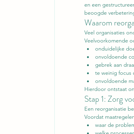
en een gestructureer
beoogde verbetering
Waarom reorgan
Veel organisaties on
Veelvoorkomende oor
onduidelijke doe
onvoldoende co
gebrek aan draa
te weinig focus 
onvoldoende ma
Hierdoor ontstaat on
Stap 1: Zorg vo
Een reorganisatie be
Voordat maatregelen
waar de problem
welke processe